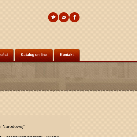
ości
Katalog on-line
Kontakt
ki Narodowej”