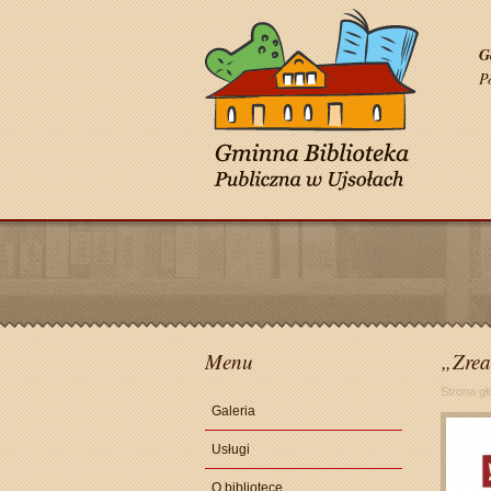
G
P
Menu
„Zrea
Strona g
Galeria
Usługi
O bibliotece