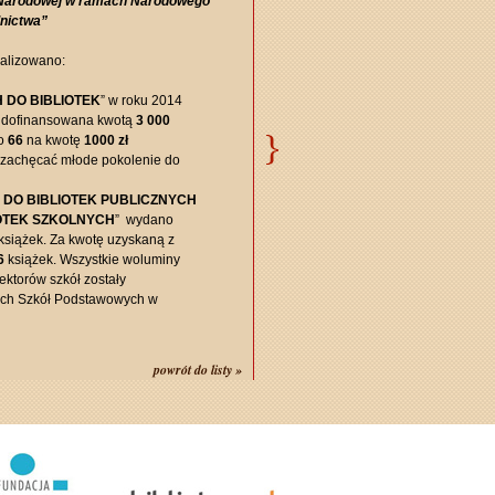
i Narodowej w ramach Narodowego
nictwa”
alizowano:
H DO BIBLIOTEK
”
w roku 2014
ą, dofinansowana kwotą
3 000
go
66
na kwotę
1000 zł
 zachęcać młode pokolenie do
H DO BIBLIOTEK PUBLICZNYCH
IOTEK SZKOLNYCH
”
wydano
siążek. Za kwotę uzyskaną z
6
książek. Wszystkie woluminy
ektorów szkół zostały
ych Szkół Podstawowych w
powrót do listy »