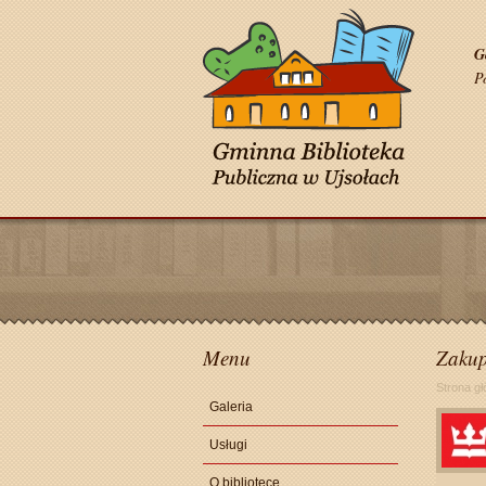
G
P
Menu
Zakup
Strona g
Galeria
Usługi
O bibliotece