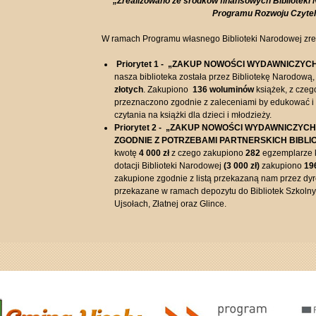
„Zrealizowano ze środków finansowych Bibliotek
Programu Rozwoju Czytel
W ramach Programu własnego Biblioteki Narodowej zre
Priorytet 1 - „ZAKUP NOWOŚCI WYDAWNICZYC
nasza biblioteka została przez Bibliotekę Narodow
złotych
. Zakupiono
136 woluminów
książek, z cze
przeznaczono z
godnie z zaleceniami by edukować i
czytania na książki dla dzieci i młodzieży.
Priorytet 2 - „ZAKUP NOWOŚCI WYDAWNICZYC
ZGODNIE Z POTRZEBAMI PARTNERSKICH BIBL
kwotę
4 000 zł
z czego zakupiono
282
egzemplarze k
dotacji
Biblioteki Narodowej
(3 000 zł)
zakupiono
19
zakupione zgodnie z listą przekazaną nam przez dyr
przekazane w ramach depozytu do Bibliotek Szkoln
Ujsołach, Złatnej oraz Glince.