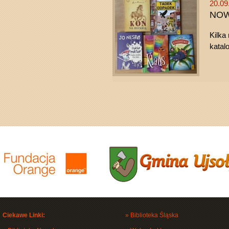
20.09
NOW
Kilka
katal
Ciekawe Linki:
»
Biblioteka Śląska